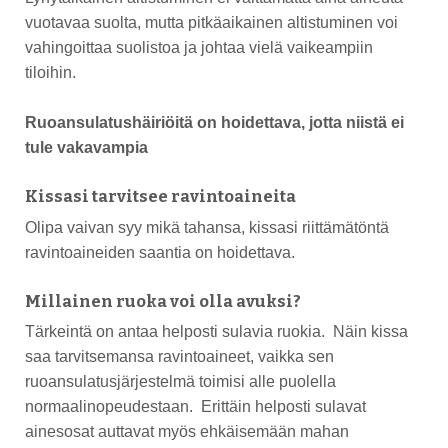
vuotavaa suolta, mutta pitkäaikainen altistuminen voi
vahingoittaa suolistoa ja johtaa vielä vaikeampiin
tiloihin.
Ruoansulatushäiriöitä on hoidettava, jotta niistä ei
tule vakavampia
Kissasi tarvitsee ravintoaineita
Olipa vaivan syy mikä tahansa, kissasi riittämätöntä
ravintoaineiden saantia on hoidettava.
Millainen ruoka voi olla avuksi?
Tärkeintä on antaa helposti sulavia ruokia. Näin kissa
saa tarvitsemansa ravintoaineet, vaikka sen
ruoansulatusjärjestelmä toimisi alle puolella
normaalinopeudestaan. Erittäin helposti sulavat
ainesosat auttavat myös ehkäisemään mahan