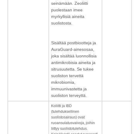
seinämään. Zeoliitti
puolestaan imee
myrkyllisiä aineita
suolistosta.
Sisältää postbiootteja ja
AuraGuard-ainesosaa,
joka sisältää luonnollisia
antimikrobisia aineita ja
sitrusuutetta. Se tukee
suoliston tervettä
mikrobiomia,
immuunivastetta ja
suoliston terveyttä.
Koliitti ja IBD
(tulehduksellinen
suolistosairaus) ovat
ruoansulatusvaivoja, joihin
liittyy suolistotulehdus.