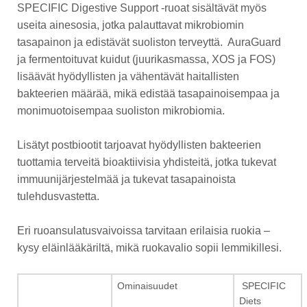
SPECIFIC Digestive Support -ruoat sisältävät myös
useita ainesosia, jotka palauttavat mikrobiomin
tasapainon ja edistävät suoliston terveyttä. AuraGuard
ja fermentoituvat kuidut (juurikasmassa, XOS ja FOS)
lisäävät hyödyllisten ja vähentävät haitallisten
bakteerien määrää, mikä edistää tasapainoisempaa ja
monimuotoisempaa suoliston mikrobiomia.
Lisätyt postbiootit tarjoavat hyödyllisten bakteerien
tuottamia terveitä bioaktiivisia yhdisteitä, jotka tukevat
immuunijärjestelmää ja tukevat tasapainoista
tulehdusvastetta.
Eri ruoansulatusvaivoissa tarvitaan erilaisia ruokia –
kysy eläinlääkäriltä, mikä ruokavalio sopii lemmikillesi.
Ominaisuudet
SPECIFIC
Diets