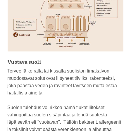
Vuotava suoli
Terveellä koiralla tai kissalla suoliston limakalvon
muodostavat solut ovat liittyneet tiiviiksi rakenteeksi,
joka päästää veden ja ravinteet lävitseen mutta estää
haitallisia aineita.
Suolen tulehdus voi rikkoa nämä tiukat liitokset,
vahingoittaa suolen sisäpintaa ja tehdä suolesta
läpäisevän eli "vuotavan". Tällöin bakteerit, allergeenit
ja toksiinit voivat päästä verenkiertoon ja aiheuttaa