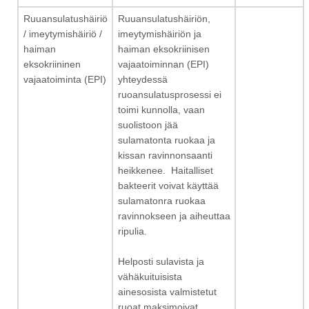
Ruuansulatushäiriö
Ruuansulatushäiriön,
/ imeytymishäiriö /
imeytymishäiriön ja
haiman
haiman eksokriinisen
eksokriininen
vajaatoiminnan (EPI)
vajaatoiminta (EPI)
yhteydessä
ruoansulatusprosessi ei
toimi kunnolla, vaan
suolistoon jää
sulamatonta ruokaa ja
kissan ravinnonsaanti
heikkenee. Haitalliset
bakteerit voivat käyttää
sulamatonra ruokaa
ravinnokseen ja aiheuttaa
ripulia.
Helposti sulavista ja
vähäkuituisista
ainesosista valmistetut
ruoat maksimoivat