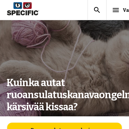
search
menu
Va
Kuinka autat
ruoansulatuskanavaongel
kärsivää kissaa?