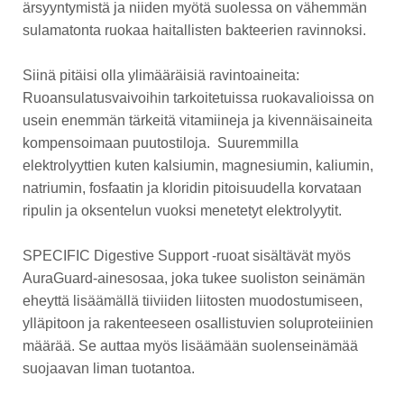
ärsyyntymistä ja niiden myötä suolessa on vähemmän
sulamatonta ruokaa haitallisten bakteerien ravinnoksi.
Siinä pitäisi olla ylimääräisiä ravintoaineita:
Ruoansulatusvaivoihin tarkoitetuissa ruokavalioissa on
usein enemmän tärkeitä vitamiineja ja kivennäisaineita
kompensoimaan puutostiloja. Suuremmilla
elektrolyyttien kuten kalsiumin, magnesiumin, kaliumin,
natriumin, fosfaatin ja kloridin pitoisuudella korvataan
ripulin ja oksentelun vuoksi menetetyt elektrolyytit.
SPECIFIC Digestive Support -ruoat sisältävät myös
AuraGuard-ainesosaa, joka tukee suoliston seinämän
eheyttä lisäämällä tiiviiden liitosten muodostumiseen,
ylläpitoon ja rakenteeseen osallistuvien soluproteiinien
määrää. Se auttaa myös lisäämään suolenseinämää
suojaavan liman tuotantoa.