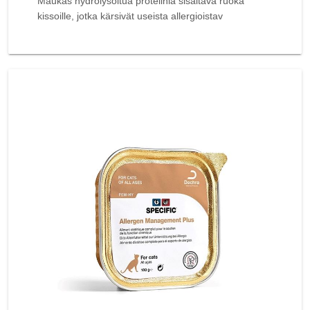
Maukas hydrolysoitua proteiinia sisältävä ruoka
kissoille, jotka kärsivät useista allergioistav