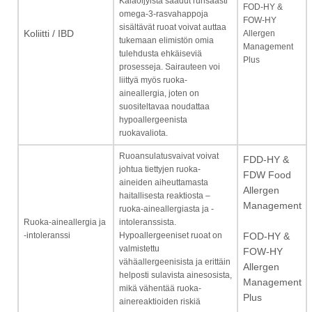
Kalaöljyistä saadut runsaasti
FOD-HY &
omega-3-rasvahappoja
FOW-HY
sisältävät ruoat voivat auttaa
Koliitti / IBD
Allergen
tukemaan elimistön omia
Management
tulehdusta ehkäiseviä
Plus
prosesseja. Sairauteen voi
liittyä myös ruoka-
aineallergia, joten on
suositeltavaa noudattaa
hypoallergeenista
ruokavaliota.
Ruoansulatusvaivat voivat
FDD-HY &
johtua tiettyjen ruoka-
FDW Food
aineiden aiheuttamasta
Allergen
haitallisesta reaktiosta –
Management
ruoka-aineallergiasta ja -
Ruoka-aineallergia ja
intoleranssista.
-intoleranssi
Hypoallergeeniset ruoat on
FOD-HY &
valmistettu
FOW-HY
vähäallergeenisista ja erittäin
Allergen
helposti sulavista ainesosista,
Management
mikä vähentää ruoka-
Plus
ainereaktioiden riskiä