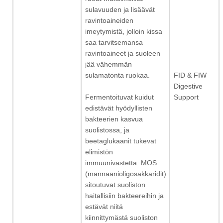
sulavuuden ja lisäävät
ravintoaineiden
imeytymistä, jolloin kissa
saa tarvitsemansa
ravintoaineet ja suoleen
jää vähemmän
FID & FIW
sulamatonta ruokaa.
Digestive
Support
Fermentoituvat kuidut
edistävät hyödyllisten
bakteerien kasvua
suolistossa, ja
beetaglukaanit tukevat
elimistön
immuunivastetta. MOS
(mannaanioligosakkaridit)
sitoutuvat suoliston
haitallisiin bakteereihin ja
estävät niitä
kiinnittymästä suoliston