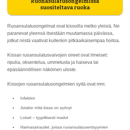
Ruonasulatusongelmissa
suositeltava ruoka
Ruoansulatusongelmat ovat kissoilla melko yleisiä. Ne
paranevat yleensä itsestään muutamassa päivässa,
jotkut niistä vaativat kuitenkin pitkäaikaisempaa hoitoa.
Kissan ruoansulatusvaivojen oireet ovat ilmeiset:
ripulia, oksentelua, ummetusta ja haiseva tai
epäsäännöllisen näköinen uloste.
Kissojen ruoansulatusongelmien syitä ovat mm:
Infektiot
Jotakin mitä kissa on syönyt
Loiset – tyypillisesti madot
Haimasairaudet, joissa ruoansulatusentsyymien