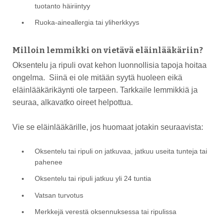
tuotanto häiriintyy
Ruoka-aineallergia tai yliherkkyys
Milloin lemmikki on vietävä eläinlääkäriin?
Oksentelu ja ripuli ovat kehon luonnollisia tapoja hoitaa
ongelma. Siinä ei ole mitään syytä huoleen eikä
eläinlääkärikäynti ole tarpeen. Tarkkaile lemmikkiä ja
seuraa, alkavatko oireet helpottua.
Vie se eläinlääkärille, jos huomaat jotakin seuraavista:
Oksentelu tai ripuli on jatkuvaa, jatkuu useita tunteja tai
pahenee
Oksentelu tai ripuli jatkuu yli 24 tuntia
Vatsan turvotus
Merkkejä verestä oksennuksessa tai ripulissa