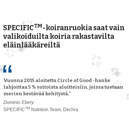
TM
SPECIFIC
-koiranruokia saat vain
valikoiduilta koiria rakastavilta
eläinlääkäreiltä
Vuonna 2015 aloitettu Circle of Good -hanke
lahjoittaa 5 % voitoista aloitteisiin, joissa tuetaan
merien kestävää kehitystä."
Dominic Ebery
TM
SPECIFIC
Nutrition Team, Dechra