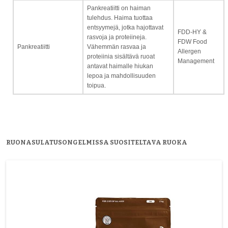
Pankreatiitti on haiman
tulehdus. Haima tuottaa
entsyymejä, jotka hajottavat
FDD-HY &
rasvoja ja proteiineja.
FDW Food
Pankreatiitti
Vähemmän rasvaa ja
Allergen
proteiinia sisältävä ruoat
Management
antavat haimalle hiukan
lepoa ja mahdollisuuden
toipua.
RUONASULATUSONGELMISSA SUOSITELTAVA RUOKA