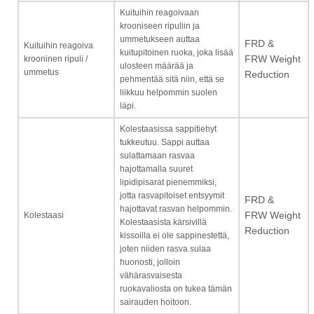
Kuituihin reagoivaan
krooniseen ripuliin ja
ummetukseen auttaa
FRD &
Kuituihin reagoiva
kuitupitoinen ruoka, joka lisää
krooninen ripuli /
FRW Weight
ulosteen määrää ja
ummetus
Reduction
pehmentää sitä niin, että se
liikkuu helpommin suolen
läpi.
Kolestaasissa sappitiehyt
tukkeutuu. Sappi auttaa
sulattamaan rasvaa
hajottamalla suuret
lipidipisarat pienemmiksi,
jotta rasvapitoiset entsyymit
FRD &
hajottavat rasvan helpommin.
Kolestaasi
FRW Weight
Kolestaasista kärsivillä
Reduction
kissoilla ei ole sappinestettä,
joten niiden rasva sulaa
huonosti, jolloin
vähärasvaisesta
ruokavaliosta on tukea tämän
sairauden hoitoon.