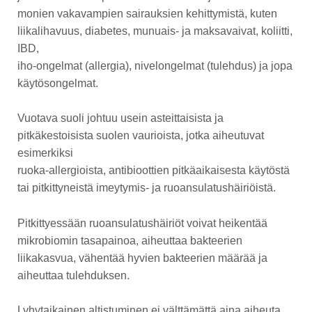
monien vakavampien sairauksien kehittymistä, kuten
liikalihavuus, diabetes, munuais- ja maksavaivat, koliitti,
IBD,
iho-ongelmat (allergia), nivelongelmat (tulehdus) ja jopa
käytösongelmat.
Vuotava suoli johtuu usein asteittaisista ja
pitkäkestoisista suolen vaurioista, jotka aiheutuvat
esimerkiksi
ruoka-allergioista, antibioottien pitkäaikaisesta käytöstä
tai pitkittyneistä imeytymis- ja ruoansulatushäiriöistä.
Pitkittyessään ruoansulatushäiriöt voivat heikentää
mikrobiomin tasapainoa, aiheuttaa bakteerien
liikakasvua, vähentää hyvien bakteerien määrää ja
aiheuttaa tulehduksen.
Lyhytaikainen altistuminen ei välttämättä aina aiheuta