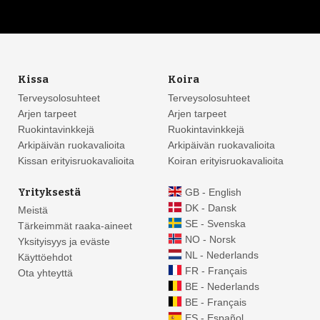
Kissa
Koira
Terveysolosuhteet
Terveysolosuhteet
Arjen tarpeet
Arjen tarpeet
Ruokintavinkkejä
Ruokintavinkkejä
Arkipäivän ruokavalioita
Arkipäivän ruokavalioita
Kissan erityisruokavalioita
Koiran erityisruokavalioita
Yrityksestä
GB - English
DK - Dansk
Meistä
SE - Svenska
Tärkeimmät raaka-aineet
NO - Norsk
Yksityisyys ja eväste
NL - Nederlands
Käyttöehdot
FR - Français
Ota yhteyttä
BE - Nederlands
BE - Français
ES - Español