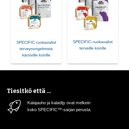
SPECIFIC-ruokavaliot
SPECIFIC-ruokavaliot
terveille koirille
terveysongelmista
kärsiville koirille
Tiesitkö että ...
Kalajauho ja kalaöljy ovat melkein
koko SPECIFIC™-sarjan perusta.