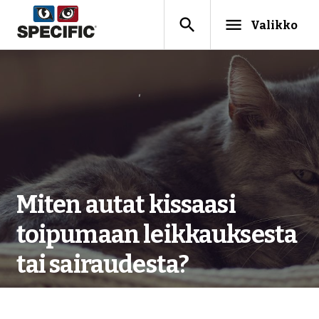
search
menu
Valikko
Miten autat kissaasi
toipumaan leikkauksesta
tai sairaudesta?