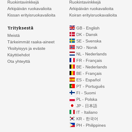
Ruokintavinkkejä
Ruokintavinkkejä
Arkipäivän ruokavalioita
Arkipäivän ruokavalioita
Kissan erityisruokavalioita
Koiran erityisruokavalioita
Yrityksestä
GB - English
DK - Dansk
Meistä
SE - Svenska
Tärkeimmät raaka-aineet
NO - Norsk
Yksityisyys ja eväste
NL - Nederlands
Käyttöehdot
FR - Français
Ota yhteyttä
BE - Nederlands
BE - Français
ES - Español
PT - Português
FI - Suomi
PL - Polska
JP - 日本語
IT - Italiano
KR - 한국어
PH - Philippines