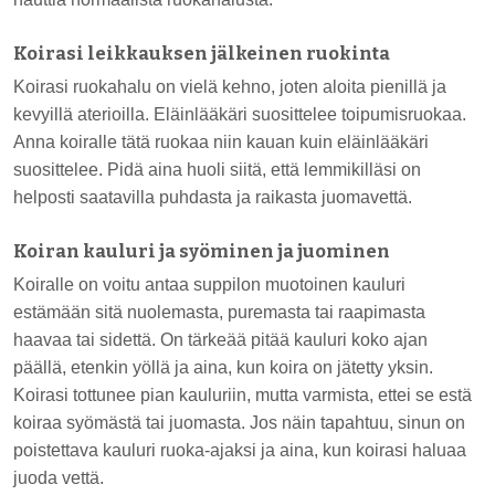
Koirasi leikkauksen jälkeinen ruokinta
Koirasi ruokahalu on vielä kehno, joten aloita pienillä ja
kevyillä aterioilla. Eläinlääkäri suosittelee toipumisruokaa.
Anna koiralle tätä ruokaa niin kauan kuin eläinlääkäri
suosittelee. Pidä aina huoli siitä, että lemmikilläsi on
helposti saatavilla puhdasta ja raikasta juomavettä.
Koiran kauluri ja syöminen ja juominen
Koiralle on voitu antaa suppilon muotoinen kauluri
estämään sitä nuolemasta, puremasta tai raapimasta
haavaa tai sidettä. On tärkeää pitää kauluri koko ajan
päällä, etenkin yöllä ja aina, kun koira on jätetty yksin.
Koirasi tottunee pian kauluriin, mutta varmista, ettei se estä
koiraa syömästä tai juomasta. Jos näin tapahtuu, sinun on
poistettava kauluri ruoka-ajaksi ja aina, kun koirasi haluaa
juoda vettä.