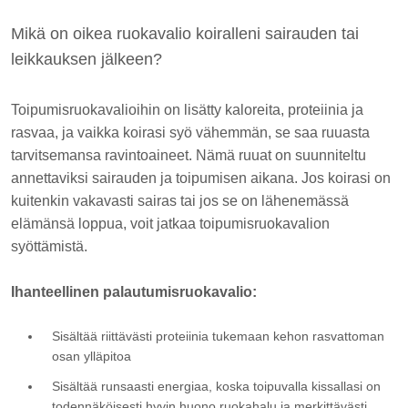
Mikä on oikea ruokavalio koiralleni sairauden tai
leikkauksen jälkeen?
Toipumisruokavalioihin on lisätty kaloreita, proteiinia ja
rasvaa, ja vaikka koirasi syö vähemmän, se saa ruuasta
tarvitsemansa ravintoaineet. Nämä ruuat on suunniteltu
annettaviksi sairauden ja toipumisen aikana. Jos koirasi on
kuitenkin vakavasti sairas tai jos se on lähenemässä
elämänsä loppua, voit jatkaa toipumisruokavalion
syöttämistä.
Ihanteellinen palautumisruokavalio:
Sisältää riittävästi proteiinia tukemaan kehon rasvattoman
osan ylläpitoa
Sisältää runsaasti energiaa, koska toipuvalla kissallasi on
todennäköisesti hyvin huono ruokahalu ja merkittävästi