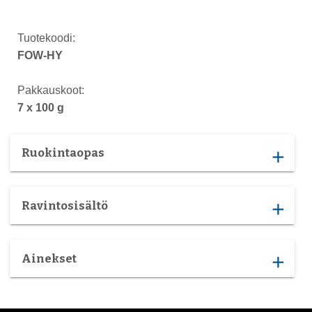
Tuotekoodi:
FOW-HY
Pakkauskoot:
7 x 100 g
Ruokintaopas
add
Ravintosisältö
add
Ainekset
add