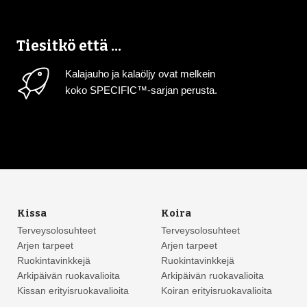
Tiesitkö että ...
Kalajauho ja kalaöljy ovat melkein
koko SPECIFIC™-sarjan perusta.
Kissa
Koira
Terveysolosuhteet
Terveysolosuhteet
Arjen tarpeet
Arjen tarpeet
Ruokintavinkkejä
Ruokintavinkkejä
Arkipäivän ruokavalioita
Arkipäivän ruokavalioita
Kissan erityisruokavalioita
Koiran erityisruokavalioita