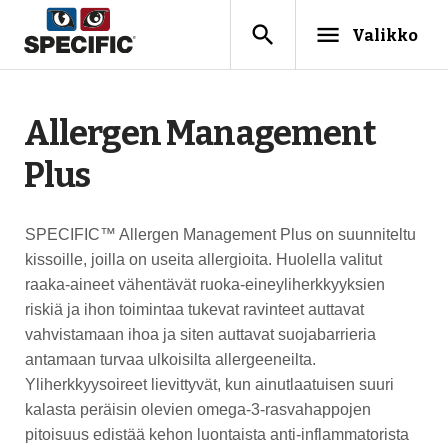
search
menu
Valikko
Allergen Management
Plus
SPECIFIC™ Allergen Management Plus on suunniteltu
kissoille, joilla on useita allergioita. Huolella valitut
raaka-aineet vähentävät ruoka-eineyliherkkyyksien
riskiä ja ihon toimintaa tukevat ravinteet auttavat
vahvistamaan ihoa ja siten auttavat suojabarrieria
antamaan turvaa ulkoisilta allergeeneilta.
Yliherkkyysoireet lievittyvät, kun ainutlaatuisen suuri
kalasta peräisin olevien omega-3-rasvahappojen
pitoisuus edistää kehon luontaista anti-inflammatorista