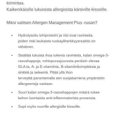
toimintaa.
Kaikenikäisille lukuisista allergioista kärsiville kissoille.
Miksi valitsen Allergen Management Plus -ruoan?
Hydrolysoitu lohiproteiini ja riisi ovat ravinteita,
joiden riski laukaista ruokayliherkkyysreaktio on
vähäinen.
Sisältää lukuisia ihoa tukevia ravinteita, kalan omega-3-
rasvahappoja, rohtopurasjuuresta peräisin olevaa
GLA:ta, A- ja E-vitamiinia, B-vitamiinikompleksia ja
sinkkiä ja seleeniä. Pitää yllä ihon
terveyttä parantamalla sen suojabarrieria ympäristön
allergeeneja vastaan.
Suuri kalan omega-3-rasvahappojen määrä tukee
kehon luontaista anti-inflammatorista prosessia.
Sopii myös nuorille allergisille kissoille.