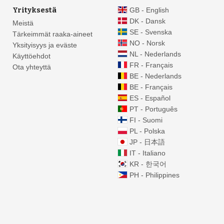
Yrityksestä
GB - English
DK - Dansk
Meistä
SE - Svenska
Tärkeimmät raaka-aineet
NO - Norsk
Yksityisyys ja eväste
NL - Nederlands
Käyttöehdot
FR - Français
Ota yhteyttä
BE - Nederlands
BE - Français
ES - Español
PT - Português
FI - Suomi
PL - Polska
JP - 日本語
IT - Italiano
KR - 한국어
PH - Philippines