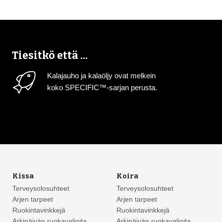
Tiesitkö että ...
Kalajauho ja kalaöljy ovat melkein
koko SPECIFIC™-sarjan perusta.
Kissa
Koira
Terveysolosuhteet
Terveysolosuhteet
Arjen tarpeet
Arjen tarpeet
Ruokintavinkkejä
Ruokintavinkkejä
Arkipäivän ruokavalioita
Arkipäivän ruokavalioita