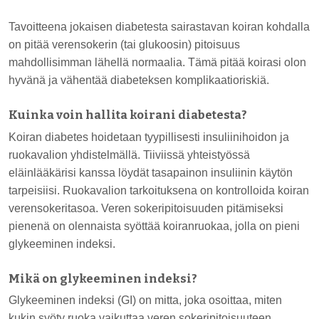
Tavoitteena jokaisen diabetesta sairastavan koiran kohdalla
on pitää verensokerin (tai glukoosin) pitoisuus
mahdollisimman lähellä normaalia. Tämä pitää koirasi olon
hyvänä ja vähentää diabeteksen komplikaatioriskiä.
Kuinka voin hallita koirani diabetesta?
Koiran diabetes hoidetaan tyypillisesti insuliinihoidon ja
ruokavalion yhdistelmällä. Tiiviissä yhteistyössä
eläinlääkärisi kanssa löydät tasapainon insuliinin käytön
tarpeisiisi. Ruokavalion tarkoituksena on kontrolloida koiran
verensokeritasoa. Veren sokeripitoisuuden pitämiseksi
pienenä on olennaista syöttää koiranruokaa, jolla on pieni
glykeeminen indeksi.
Mikä on glykeeminen indeksi?
Glykeeminen indeksi (GI) on mitta, joka osoittaa, miten
kukin syöty ruoka vaikuttaa veren sokeripitoisuuteen.