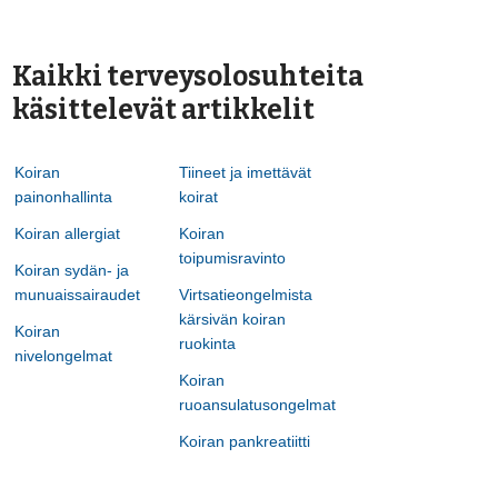
Kaikki terveysolosuhteita
käsittelevät artikkelit
Koiran
Tiineet ja imettävät
painonhallinta
koirat
Koiran allergiat
Koiran
toipumisravinto
Koiran sydän- ja
munuaissairaudet
Virtsatieongelmista
kärsivän koiran
Koiran
ruokinta
nivelongelmat
Koiran
ruoansulatusongelmat
Koiran pankreatiitti