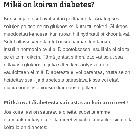
Mikä on koiran diabetes?
Bensiini ja diesel ovat auton polttoaineita. Analogisesti
solujen polttoaine on glukoosiksi kutsuttu sokeri. Glukoosi
muodostuu kehossa, kun ruoan hiilihydraatit pilkkoontuvat.
Solut ottavat verestä glukoosia haiman tuottaman
insuliinihormonin avulla. Diabeteksessa insuliinia ei ole tai
se ei toimi oikein. Tämä johtaa siihen, etteivät solut saa
riittävästi glukoosia, joka sitten kerääntyy vereen
vaurioittaen elimiä. Diabetesta ei voi parantaa, mutta se on
hoidettavissa - ja diabetesta sairastava kissa voi elää
monia onnellisia vuosia diagnoosin jälkeen.
Mitkä ovat diabetesta sairastavan koiran oireet?
Jos koirallasi on seuraavia oireita, suosittelemme
eläinlääkärinkäyntiä, sillä oireet voivat olla osoitus siitä, että
koiralla on diabetes: