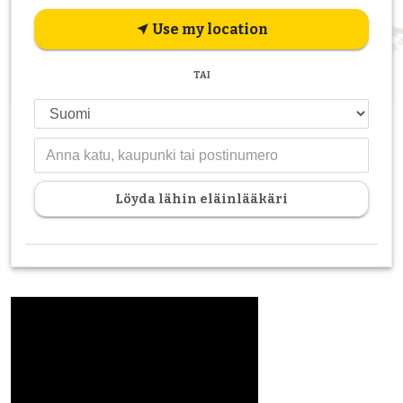
Use my location
near_me
TAI
Löyda lähin eläinlääkäri