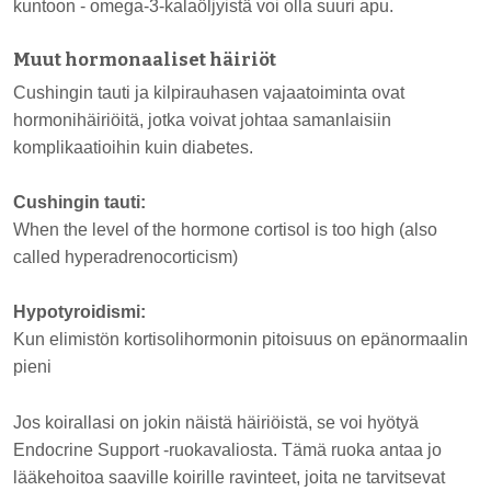
kuntoon - omega-3-kalaöljyistä voi olla suuri apu.
Muut hormonaaliset häiriöt
Cushingin tauti ja kilpirauhasen vajaatoiminta ovat
hormonihäiriöitä, jotka voivat johtaa samanlaisiin
komplikaatioihin kuin diabetes.
Cushingin tauti:
When the level of the hormone cortisol is too high (also
called hyperadrenocorticism)
Hypotyroidismi:
Kun elimistön kortisolihormonin pitoisuus on epänormaalin
pieni
Jos koirallasi on jokin näistä häiriöistä, se voi hyötyä
Endocrine Support -ruokavaliosta. Tämä ruoka antaa jo
lääkehoitoa saaville koirille ravinteet, joita ne tarvitsevat