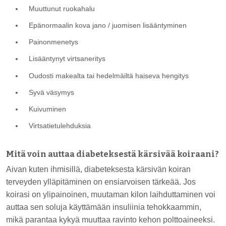
Muuttunut ruokahalu
Epänormaalin kova jano / juomisen lisääntyminen
Painonmenetys
Lisääntynyt virtsaneritys
Oudosti makealta tai hedelmäiltä haiseva hengitys
Syvä väsymys
Kuivuminen
Virtsatietulehduksia
Mitä voin auttaa diabeteksestä kärsivää koiraani?
Aivan kuten ihmisillä, diabeteksesta kärsivän koiran
terveyden ylläpitäminen on ensiarvoisen tärkeää. Jos
koirasi on ylipainoinen, muutaman kilon laihduttaminen voi
auttaa sen soluja käyttämään insuliinia tehokkaammin,
mikä parantaa kykyä muuttaa ravinto kehon polttoaineeksi.