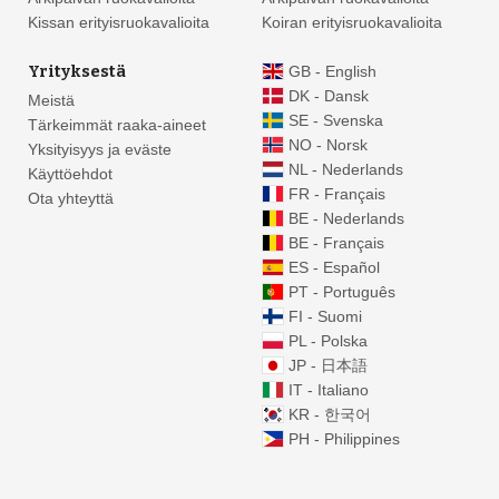
Kissan erityisruokavalioita
Koiran erityisruokavalioita
Yrityksestä
GB - English
DK - Dansk
Meistä
SE - Svenska
Tärkeimmät raaka-aineet
NO - Norsk
Yksityisyys ja eväste
NL - Nederlands
Käyttöehdot
FR - Français
Ota yhteyttä
BE - Nederlands
BE - Français
ES - Español
PT - Português
FI - Suomi
PL - Polska
54
JP - 日本語
IT - Italiano
KR - 한국어
PH - Philippines