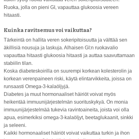
Ruoka, jolla on pieni GI, vapauttaa glukoosia vereen
hitaasti.
Kuinka ravitsemus voi vaikuttaa?
Tärkeintä on hallita veren sokeripitoisuutta ja välttää sen
äkillisiä nousuja ja laskuja. Alhaisen GI:n ruokavalio
vapauttaa hitaasti glukoosia hitaasti ja auttaa saavuttamaan
stabiilin tilan.
Koska diabeteskoirilla on suurempi korkean kolesterolin ja
korkean verenpaineen riski, käytä elintarvikkeita, joissa on
runsaasti Omega-3-kalaöljyjä.
Diabetes ja muut hormonaaliset häiriöt voivat myös
heikentää immuunijärjestelmän suorituskykyä. On monia
immuunijärjestelmää tukevia ravintoaineita, joista voi olla
apua, esimerkiksi omega-3-kalaöljyt, beetaglukaanit, sinkki
ja seleeni.
Kaikki hormonaaliset häiriöt voivat vaikuttaa turkin ja ihon