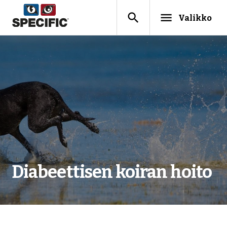
search
menu
Valikko
Diabeettisen koiran hoito