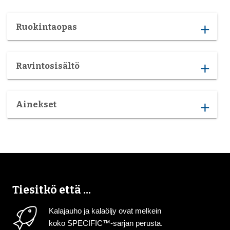
Ruokintaopas
add
Ravintosisältö
add
Ainekset
add
Tiesitkö että ...
Kalajauho ja kalaöljy ovat melkein
koko SPECIFIC™-sarjan perusta.