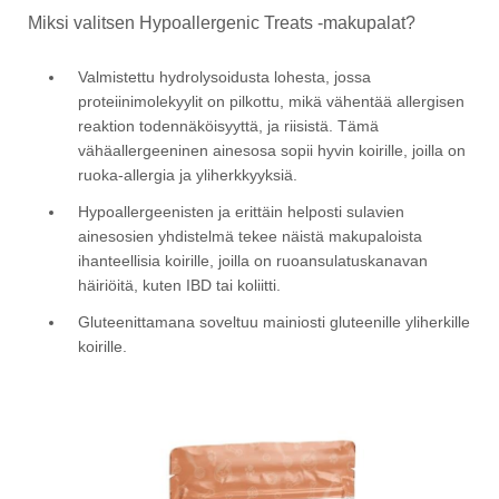
Miksi valitsen Hypoallergenic Treats -makupalat?
Valmistettu hydrolysoidusta lohesta, jossa
proteiinimolekyylit on pilkottu, mikä vähentää allergisen
reaktion todennäköisyyttä, ja riisistä. Tämä
vähäallergeeninen ainesosa sopii hyvin koirille, joilla on
ruoka-allergia ja yliherkkyyksiä.
Hypoallergeenisten ja erittäin helposti sulavien
ainesosien yhdistelmä tekee näistä makupaloista
ihanteellisia koirille, joilla on ruoansulatuskanavan
häiriöitä, kuten IBD tai koliitti.
Gluteenittamana soveltuu mainiosti gluteenille yliherkille
koirille.