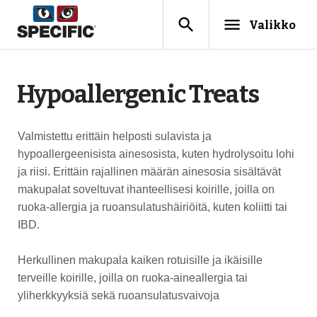
search
menu
Valikko
Hypoallergenic Treats
Valmistettu erittäin helposti sulavista ja
hypoallergeenisista ainesosista, kuten hydrolysoitu lohi
ja riisi. Erittäin rajallinen määrän ainesosia sisältävät
makupalat soveltuvat ihanteellisesi koirille, joilla on
ruoka-allergia ja ruoansulatushäiriöitä, kuten koliitti tai
IBD.
Herkullinen makupala kaiken rotuisille ja ikäisille
terveille koirille, joilla on ruoka-aineallergia tai
yliherkkyyksiä sekä ruoansulatusvaivoja