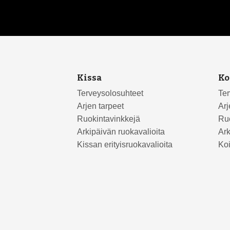
Kissa
Ko
Terveysolosuhteet
Ter
Arjen tarpeet
Arj
Ruokintavinkkejä
Ruo
Arkipäivän ruokavalioita
Ark
Kissan erityisruokavalioita
Koi