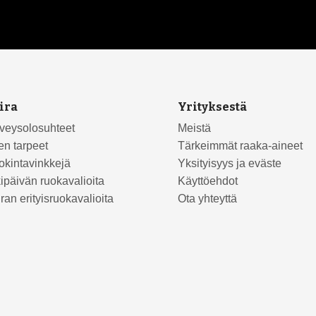
ira
Yrityksestä
veysolosuhteet
Meistä
en tarpeet
Tärkeimmät raaka-aineet
kintavinkkejä
Yksityisyys ja eväste
ipäivän ruokavalioita
Käyttöehdot
ran erityisruokavalioita
Ota yhteyttä