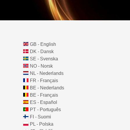
GB - English
DK - Dansk
SE - Svenska
NO - Norsk
NL - Nederlands
FR - Français
BE - Nederlands
BE - Français
ES - Español
PT - Português
FI - Suomi
PL - Polska