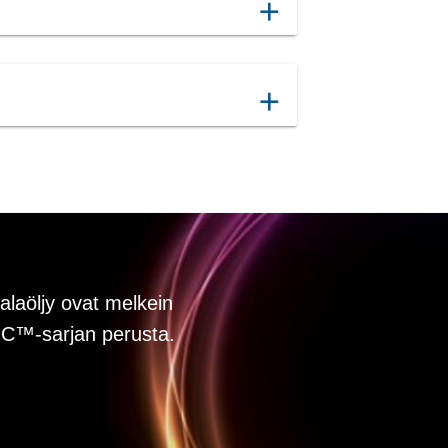
add
add
alaöljy ovat melkein
C™-sarjan perusta.