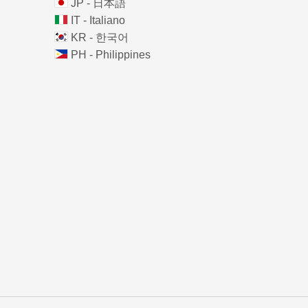
JP - 日本語
IT - Italiano
KR - 한국어
PH - Philippines