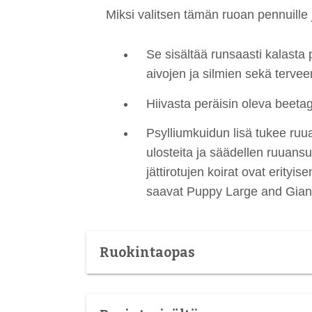
Miksi valitsen tämän ruoan pennuille ja 
Se sisältää runsaasti kalasta
aivojen ja silmien sekä terveen
Hiivasta peräisin oleva beeta
Psylliumkuidun lisä tukee ruua
ulosteita ja säädellen ruuans
jättirotujen koirat ovat erityi
saavat Puppy Large and Giant
Ruokintaopas