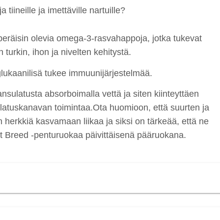
tiineille ja imettäville nartuille?
 peräisin olevia omega-3-rasvahappoja, jotka tukevat
 turkin, ihon ja nivelten kehitystä.
glukaanilisä tukee immuunijärjestelmää.
nsulatusta absorboimalla vettä ja siten kiinteyttäen
ulatuskanavan toimintaa.Ota huomioon, että suurten ja
sen herkkiä kasvamaan liikaa ja siksi on tärkeää, että ne
 Breed -penturuokaa päivittäisenä pääruokana.