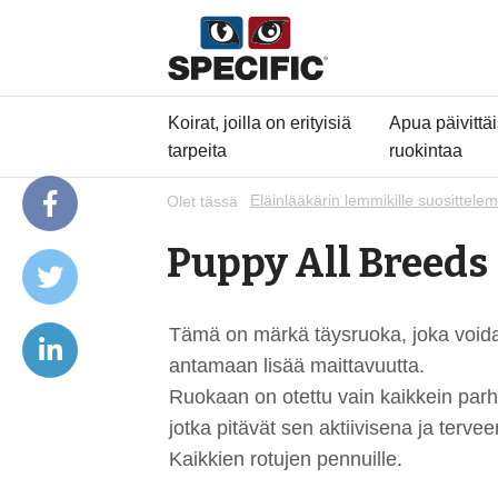
Koirat, joilla on erityisiä
Apua päivittä
tarpeita
ruokintaa
Olet tässä
Eläinlääkärin lemmikille suosittelem
Puppy All Breeds
Tämä on märkä täysruoka, joka voida
antamaan lisää maittavuutta.
Ruokaan on otettu vain kaikkein parha
jotka pitävät sen aktiivisena ja terve
Kaikkien rotujen pennuille.