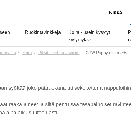
Kissa
iseen
Ruokintavinkkejä
Koira - usein kysytyt
P
kysymykset
r
a ravinto
Koira
Päivittäiset ruokavaliot
CPW Puppy all breeds
an syöttää joko pääruokana tai sekoitettuna nappuloihi
at raaka-aineet ja siitä pentu saa tasapainoiset ravintee
enä aina aikuisuuteen asti.