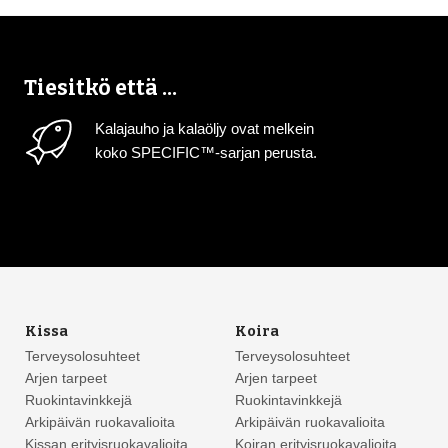
Tiesitkö että ...
Kalajauho ja kalaöljy ovat melkein
koko SPECIFIC™-sarjan perusta.
Kissa
Koira
Terveysolosuhteet
Terveysolosuhteet
Arjen tarpeet
Arjen tarpeet
Ruokintavinkkejä
Ruokintavinkkejä
Arkipäivän ruokavalioita
Arkipäivän ruokavalioita
Kissan erityisruokavalioita
Koiran erityisruokavalioita