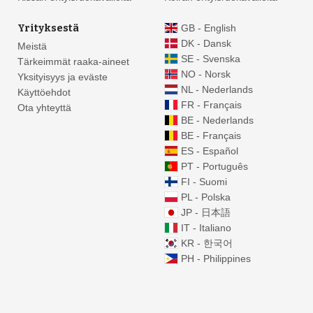
Yrityksestä
GB - English
DK - Dansk
Meistä
SE - Svenska
Tärkeimmät raaka-aineet
NO - Norsk
Yksityisyys ja eväste
NL - Nederlands
Käyttöehdot
FR - Français
Ota yhteyttä
BE - Nederlands
BE - Français
ES - Español
PT - Português
FI - Suomi
PL - Polska
JP - 日本語
IT - Italiano
KR - 한국어
PH - Philippines