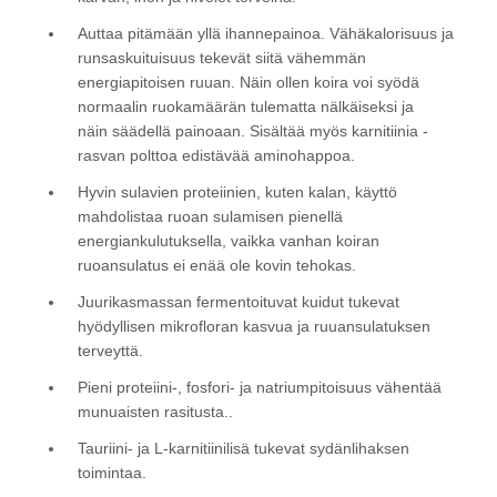
Auttaa pitämään yllä ihannepainoa. Vähäkalorisuus ja
runsaskuituisuus tekevät siitä vähemmän
energiapitoisen ruuan. Näin ollen koira voi syödä
normaalin ruokamäärän tulematta nälkäiseksi ja
näin säädellä painoaan. Sisältää myös karnitiinia -
rasvan polttoa edistävää aminohappoa.
Hyvin sulavien proteiinien, kuten kalan, käyttö
mahdolistaa ruoan sulamisen pienellä
energiankulutuksella, vaikka vanhan koiran
ruoansulatus ei enää ole kovin tehokas.
Juurikasmassan fermentoituvat kuidut tukevat
hyödyllisen mikrofloran kasvua ja ruuansulatuksen
terveyttä.
Pieni proteiini-, fosfori- ja natriumpitoisuus vähentää
munuaisten rasitusta..
Tauriini- ja L-karnitiinilisä tukevat sydänlihaksen
toimintaa.