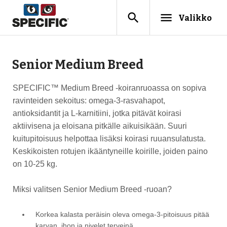
search
menu
Valikko
Senior Medium Breed
SPECIFIC™ Medium Breed -koiranruoassa on sopiva
ravinteiden sekoitus: omega-3-rasvahapot,
antioksidantit ja L-karnitiini, jotka pitävät koirasi
aktiivisena ja eloisana pitkälle aikuisikään. Suuri
kuitupitoisuus helpottaa lisäksi koirasi ruuansulatusta.
Keskikoisten rotujen ikääntyneille koirille, joiden paino
on 10-25 kg.
Miksi valitsen Senior Medium Breed -ruoan?
Korkea kalasta peräisin oleva omega-3-pitoisuus pitää
karvan, ihon ja nivelet terveinä.