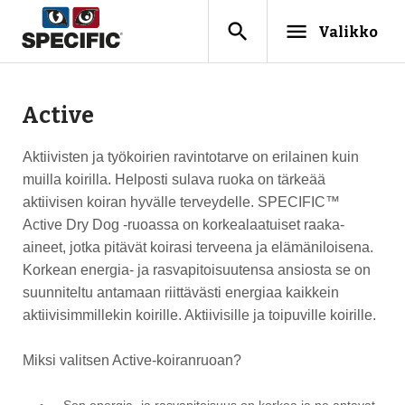
search
menu
Valikko
Active
Aktiivisten ja työkoirien ravintotarve on erilainen kuin
muilla koirilla. Helposti sulava ruoka on tärkeää
aktiivisen koiran hyvälle terveydelle. SPECIFIC™
Active Dry Dog -ruoassa on korkealaatuiset raaka-
aineet, jotka pitävät koirasi terveena ja elämäniloisena.
Korkean energia- ja rasvapitoisuutensa ansiosta se on
suunniteltu antamaan riittävästi energiaa kaikkein
aktiivisimmillekin koirille. Aktiivisille ja toipuville koirille.
Miksi valitsen Active-koiranruoan?
Sen energia- ja rasvapitoisuus on korkea ja ne antavat