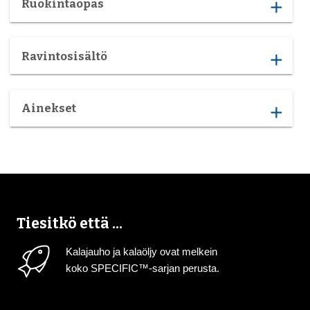
Ruokintaopas
add
Ravintosisältö
add
Ainekset
add
Tiesitkö että ...
Kalajauho ja kalaöljy ovat melkein
koko SPECIFIC™-sarjan perusta.