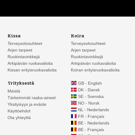
Kissa
Koira
Terveysolosuhteet
Terveysolosuhteet
Arjen tarpeet
Arjen tarpeet
Ruokintavinkkejä
Ruokintavinkkejä
Arkipäivän ruokavalioita
Arkipäivän ruokavalioita
Kissan erityisruokavalioita
Koiran erityisruokavalioita
Yrityksestä
GB - English
DK - Dansk
Meistä
SE - Svenska
Tärkeimmät raaka-aineet
NO - Norsk
Yksityisyys ja eväste
NL - Nederlands
Käyttöehdot
FR - Français
Ota yhteyttä
BE - Nederlands
BE - Français