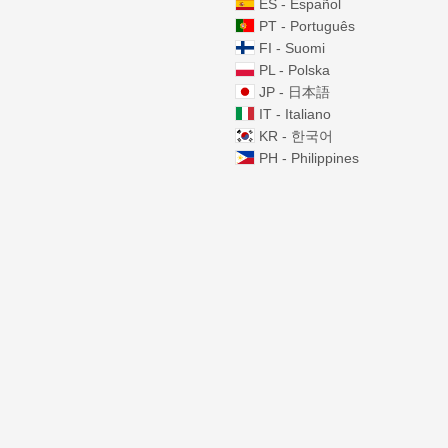
ES - Español
PT - Português
FI - Suomi
PL - Polska
JP - 日本語
IT - Italiano
KR - 한국어
PH - Philippines