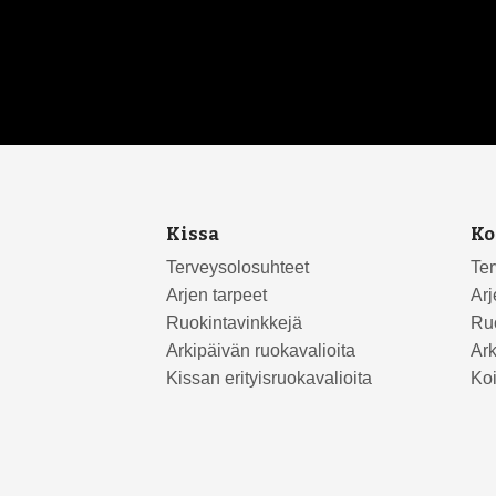
Kissa
Ko
Terveysolosuhteet
Ter
Arjen tarpeet
Arj
Ruokintavinkkejä
Ruo
Arkipäivän ruokavalioita
Ark
Kissan erityisruokavalioita
Koi