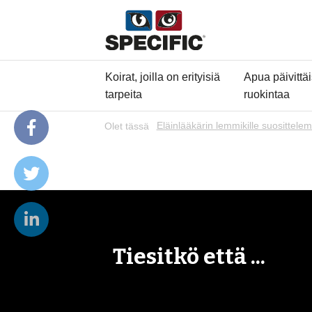
Koirat, joilla on erityisiä
Apua päivittä
tarpeita
ruokintaa
Olet tässä
Eläinlääkärin lemmikille suosittelem
Tiesitkö että ...