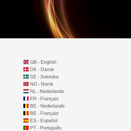
GB - English
DK - Dansk
SE - Svenska
NO - Norsk
NL - Nederlands
FR - Français
BE - Nederlands
BE - Français
ES - Español
PT - Português