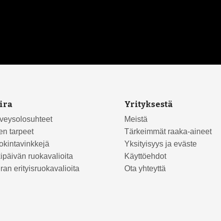
ira
Yrityksestä
veysolosuhteet
Meistä
en tarpeet
Tärkeimmät raaka-aineet
kintavinkkejä
Yksityisyys ja eväste
ipäivän ruokavalioita
Käyttöehdot
ran erityisruokavalioita
Ota yhteyttä