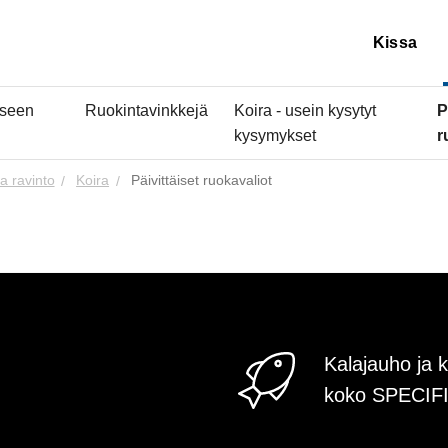
Kissa
iseen
Ruokintavinkkejä
Koira - usein kysytyt
P
kysymykset
r
a ravinto
Koira
Päivittäiset ruokavaliot
Kalajauho ja k
koko SPECIFI