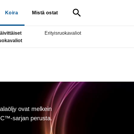
search
Koira
Mistä ostat
äivittäiset
Erityisruokavaliot
uokavaliot
alaöljy ovat melkein
C™-sarjan perusta.