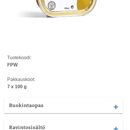
Tuotekoodi:
FPW
Pakkauskoot:
7 x 100 g
Ruokintaopas
add
Ravintosisältö
add