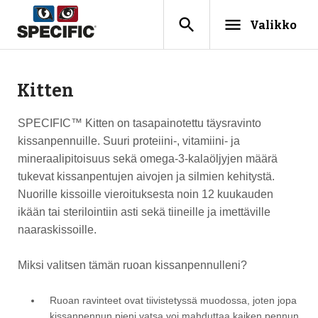
search
menu
Valikko
Kitten
SPECIFIC™ Kitten on tasapainotettu täysravinto
kissanpennuille. Suuri proteiini-, vitamiini- ja
mineraalipitoisuus sekä omega-3-kalaöljyjen määrä
tukevat kissanpentujen aivojen ja silmien kehitystä.
Nuorille kissoille vieroituksesta noin 12 kuukauden
ikään tai sterilointiin asti sekä tiineille ja imettäville
naaraskissoille.
Miksi valitsen tämän ruoan kissanpennulleni?
Ruoan ravinteet ovat tiivistetyssä muodossa, joten jopa
kissanpennun pieni vatsa voi mahduttaa kaiken pennun