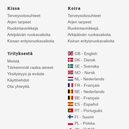
Kissa
Koira
Terveysolosuhteet
Terveysolosuhteet
Arjen tarpeet
Arjen tarpeet
Ruokintavinkkejä
Ruokintavinkkejä
Arkipäivän ruokavalioita
Arkipäivän ruokavalioita
Kissan erityisruokavalioita
Koiran erityisruokavalioita
Yrityksestä
GB - English
DK - Dansk
Meistä
SE - Svenska
Tärkeimmät raaka-aineet
NO - Norsk
Yksityisyys ja eväste
NL - Nederlands
Käyttöehdot
FR - Français
Ota yhteyttä
BE - Nederlands
BE - Français
ES - Español
PT - Português
FI - Suomi
PL - Polska