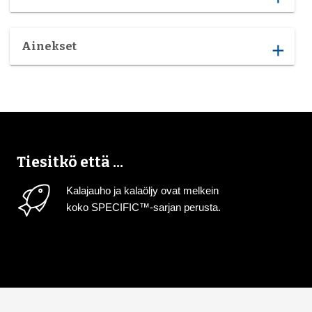
Ainekset
add
Tiesitkö että ...
Kalajauho ja kalaöljy ovat melkein
koko SPECIFIC™-sarjan perusta.