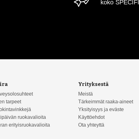
koko SPECIFI
ira
Yrityksestä
veysolosuhteet
Meistä
en tarpeet
Tärkeimmät raaka-aineet
kintavinkkejä
Yksityisyys ja eväste
ipäivän ruokavalioita
Käyttöehdot
ran erityisruokavalioita
Ota yhteyttä