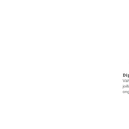
Di
Väh
joi
ong