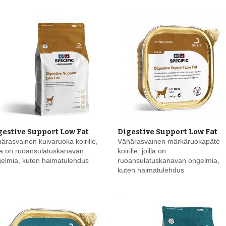
gestive Support Low Fat
Digestive Support Low Fat
ärasvainen kuivaruoka koirille,
Vähärasvainen märkäruokapâté
lla on ruoansulatuskanavan
koirille, joilla on
elmia, kuten haimatulehdus
ruoansulatuskanavan ongelmia,
kuten haimatulehdus