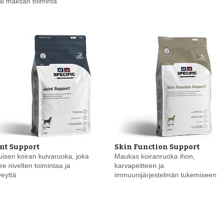
tai maksan toiminta
int Support
Skin Function Support
uisen koiran kuivaruoka, joka
Maukas koiranruoka ihon,
ee nivelten toimintaa ja
karvapeitteen ja
veyttä
immuunijärjestelmän tukemiseen