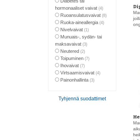
Diabetes tai
Di
hormonaaliset vaivat
(4)
Mau
Ruoansulatusvaivat
(8)
joi
Ruoka-aineallergia
(4)
on
Nivelvaivat
(1)
Munuais-, sydän- tai
maksavaivat
(3)
Neutered
(2)
Toipuminen
(7)
Ihovaivat
(7)
Virtsaamisvaivat
(4)
Painonhallinta
(3)
Tyhjennä suodattimet
He
Ma
aiku
hei