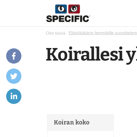
Olet tässä
Eläinlääkärin lemmikille suosittelem
Koirallesi 
Koiran koko