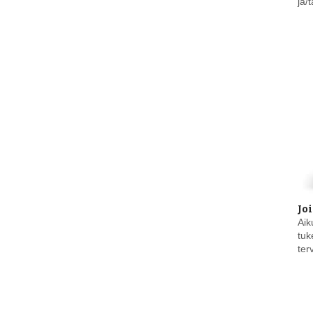
ja/
Jo
Aik
tuk
ter