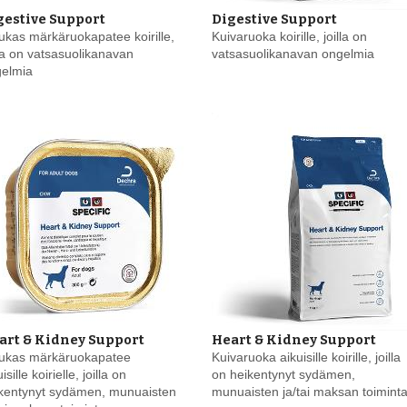
gestive Support
Digestive Support
kas märkäruokapatee koirille,
Kuivaruoka koirille, joilla on
lla on vatsasuolikanavan
vatsasuolikanavan ongelmia
gelmia
art & Kidney Support
Heart & Kidney Support
ukas märkäruokapatee
Kuivaruoka aikuisille koirille, joilla
isille koirielle, joilla on
on heikentynyt sydämen,
kentynyt sydämen, munuaisten
munuaisten ja/tai maksan toimint