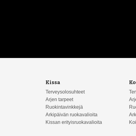
Kissa
Ko
Terveysolosuhteet
Ter
Arjen tarpeet
Arj
Ruokintavinkkejä
Ruo
Arkipäivän ruokavalioita
Ark
Kissan erityisruokavalioita
Koi