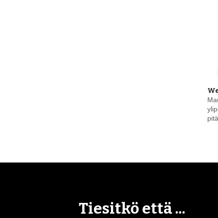
We
Ma
yli
pit
Tiesitkö että ...