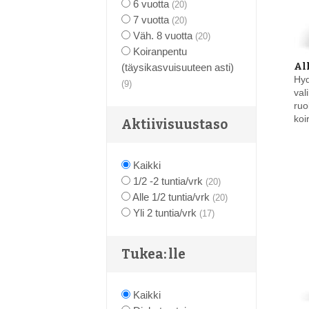
6 vuotta
(20)
7 vuotta
(20)
Väh. 8 vuotta
(20)
Koiranpentu
Al
(täysikasvuisuuteen asti)
Hyd
(9)
val
ruo
koi
Aktiivisuustaso
Kaikki
1/2 -2 tuntia/vrk
(20)
Alle 1/2 tuntia/vrk
(20)
Yli 2 tuntia/vrk
(17)
Tukea: lle
Kaikki