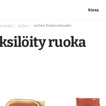
Kissa
a ravinto
archive
archive Erityisruokavaliot
yksilöity ruoka