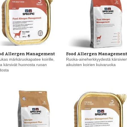
od Allergen Management
Food Allergen Managemen
kas märkäruokapatee koirille,
Ruoka-aineherkkyydestä kärsivie
ka kärsivät huonosta ruoan
aikuisten koirien kuivaruoka
dosta