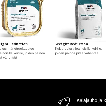
ight Reduction
Weight Reduction
ukas märkäruokapatee
Kuivaruoka ylipainoisille koirille,
painoisille koirille, joiden painoa
joiden painoa pitää vähentää
ää vähentää
Kalajauho ja k