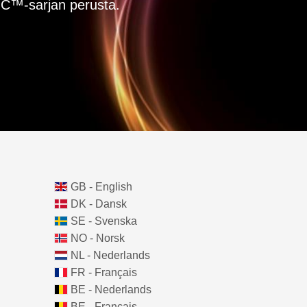
C™-sarjan perusta.
GB - English
DK - Dansk
SE - Svenska
NO - Norsk
NL - Nederlands
FR - Français
BE - Nederlands
BE - Français