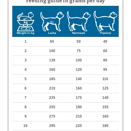
Feeding guide in grams per day
Weight in kg
Laiha
Normaali
Ylipaino
1
65
50
40
2
100
75
60
3
130
100
80
4
160
120
95
5
185
140
110
6
210
160
125
7
235
175
140
8
255
190
155
9
275
210
165
10
295
225
180