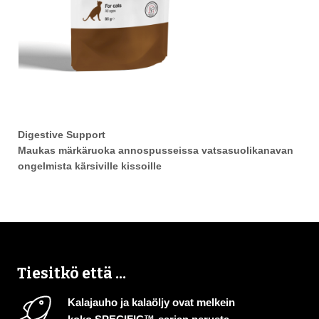
Digestive Support
Maukas märkäruoka annospusseissa vatsasuolikanavan
ongelmista kärsiville kissoille
Tiesitkö että ...
Kalajauho ja kalaöljy ovat melkein