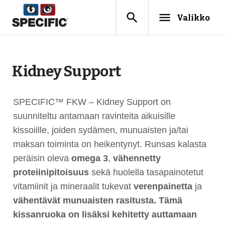
search
menu
Valikko
Kidney Support
SPECIFIC™ FKW – Kidney Support on
suunniteltu antamaan ravinteita aikuisille
kissoiille, joiden sydämen, munuaisten ja/tai
maksan toiminta on heikentynyt. Runsas kalasta
peräisin oleva
omega 3
,
vähennetty
proteiinipitoisuus
sekä huolella tasapainotetut
vitamiinit ja mineraalit tukevat
verenpainetta
ja
vähentävät munuaisten rasitusta. Tämä
kissanruoka on lisäksi kehitetty auttamaan