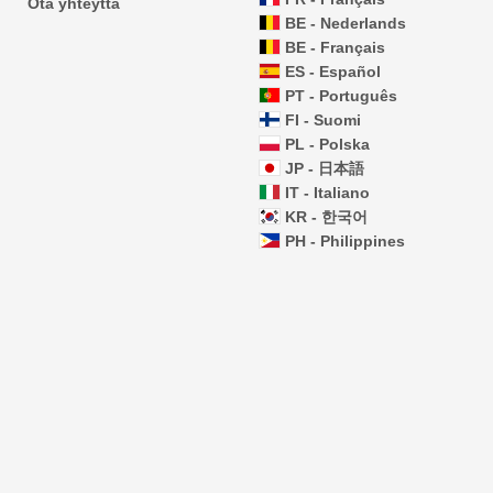
Ota yhteyttä
BE - Nederlands
BE - Français
ES - Español
PT - Português
FI - Suomi
PL - Polska
JP - 日本語
IT - Italiano
KR - 한국어
PH - Philippines