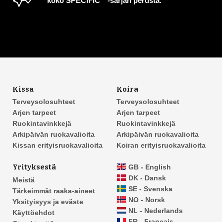
koko SPECIFIC™-sarjan perusta.
Kissa
Koira
Terveysolosuhteet
Terveysolosuhteet
Arjen tarpeet
Arjen tarpeet
Ruokintavinkkejä
Ruokintavinkkejä
Arkipäivän ruokavalioita
Arkipäivän ruokavalioita
Kissan erityisruokavalioita
Koiran erityisruokavalioita
Yrityksestä
GB - English
DK - Dansk
Meistä
SE - Svenska
Tärkeimmät raaka-aineet
NO - Norsk
Yksityisyys ja eväste
NL - Nederlands
Käyttöehdot
FR - Français