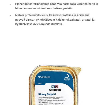
Pienehkö fosforipitoisuus
pitää yllä normaalia verenpainetta
ja
hidastaa munuaistoiminnan heikentymistä.
Matala proteiinipitoisuus, kaliumsitraattilisä ja korkeana
pysyvä virtsan pH
ehkäisevat kalsiumoksalaatti-, uraatti- ja
kystiinivirtsakivien muodostumista.