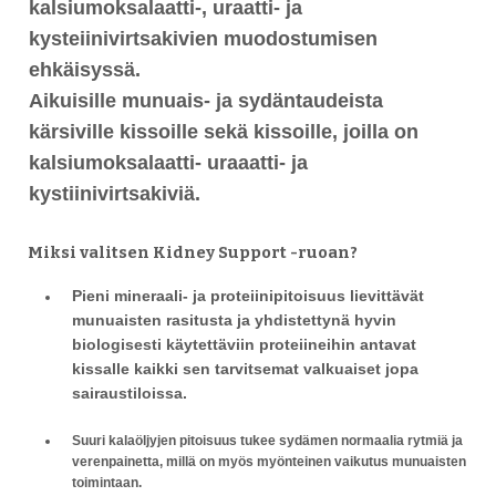
kalsiumoksalaatti-, uraatti- ja
kysteiinivirtsakivien muodostumisen
ehkäisyssä.
Aikuisille munuais- ja sydäntaudeista
kärsiville kissoille sekä kissoille, joilla on
kalsiumoksalaatti- uraaatti- ja
kystiinivirtsakiviä.
Miksi valitsen Kidney Support -ruoan?
Pieni mineraali- ja proteiinipitoisuus
lievittävät
munuaisten rasitusta
ja yhdistettynä hyvin
biologisesti käytettäviin proteiineihin antavat
kissalle kaikki sen tarvitsemat valkuaiset jopa
sairaustiloissa.
Suuri kalaöljyjen pitoisuus
tukee sydämen normaalia rytmiä ja
verenpainetta
, millä on myös myönteinen vaikutus munuaisten
toimintaan.